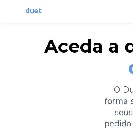
duet
Aceda a q
O Du
forma 
seus
pedido,