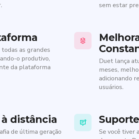
.
sem estar pre
taforma
Melhor
Consta
 todas as grandes
ando-o produtivo,
Duet lança at
te da plataforma
meses, melho
adicionando r
usuários.
 à distância
Suporte 
afia de última geração
Se você tiver 