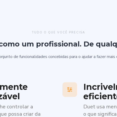
TUDO O QUE VOCÊ PRECISA
como um profissional. De qualq
onjunto de funcionalidades concebidas para o ajudar a fazer ma
amente
Incrive
zável
eficien
he controlar a
Duet usa men
que possa criar da
o que signific