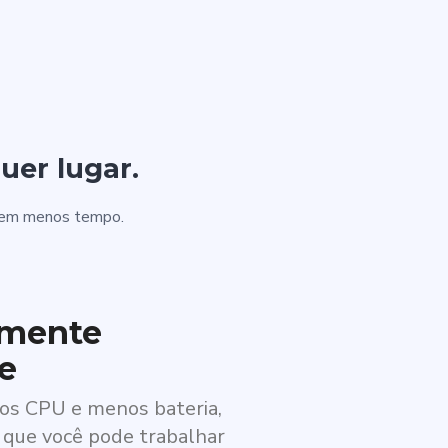
uer lugar.
is em menos tempo.
lmente
te
os CPU e menos bateria,
a que você pode trabalhar