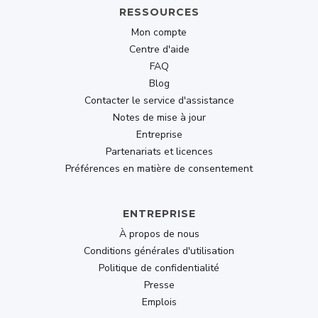
RESSOURCES
Mirror iOS To Mac or PC
Mon compte
Privacy Mode
Centre d'aide
FAQ
Connect at Login Screen
Blog
Contacter le service d'assistance
Buy Now
Notes de mise à jour
Entreprise
209.30
Partenariats et licences
$
$299
Préférences en matière de consentement
lifetime
ENTREPRISE
À propos de nous
Conditions générales d'utilisation
Politique de confidentialité
DUET BUSINESS
Presse
Emplois
Everything in Pro