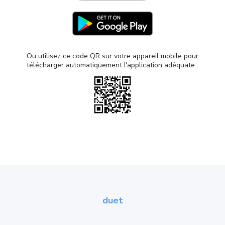
104.30
$
$149
lifetime
Ou utilisez ce code QR sur votre appareil mobile pour
télécharger automatiquement l'application adéquate :
-30% OFF
DUET AIR
Use your iPad, Mac, PC, or Android as a wired
or wireless second display
Advanced gesture control
Designed for digital nomads and working
duet
remotely