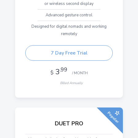
or wireless second display
Advanced gesture control
Designed for digital nomads and working
remotely
7 Day Free Trial
.99
3
$
/ MONTH
Billed Annually
Popular
DUET PRO