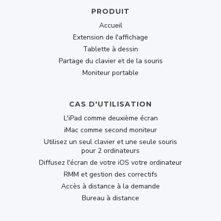
Buy Now
PRODUIT
Accueil
139.30
Extension de l'affichage
$
$199
Tablette à dessin
lifetime
Partage du clavier et de la souris
Moniteur portable
CAS D'UTILISATION
Popular
-30% OFF
L'iPad comme deuxième écran
DUET PRO
iMac comme second moniteur
Utilisez un seul clavier et une seule souris
All second-display & graphics-tablet features,
pour 2 ordinateurs
plus:
Diffusez l'écran de votre iOS votre ordinateur
RMM et gestion des correctifs
Ultimate Remote Desktop app
Accès à distance à la demande
Designed for professionals
Bureau à distance
Share Keyboard And Mouse Between Devices