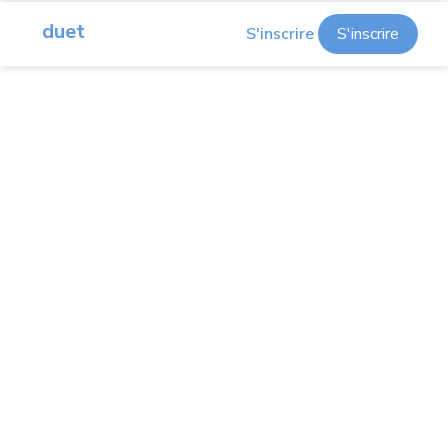
duet
S'inscrire
S'inscrire
L'iPad comme second moniteur
Connexion à distance à un Mac ou à un
PC
Diffuser iOS sur votre Mac ou PC