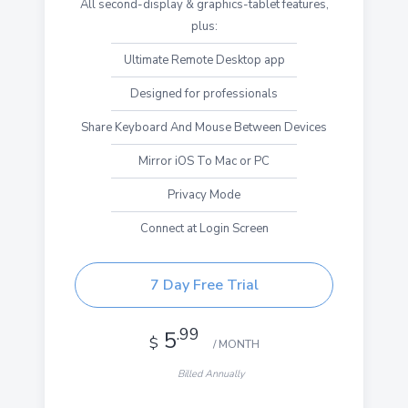
All second-display & graphics-tablet features,
plus:
Ultimate Remote Desktop app
Designed for professionals
Share Keyboard And Mouse Between Devices
Mirror iOS To Mac or PC
Privacy Mode
Connect at Login Screen
7 Day Free Trial
.99
5
$
/ MONTH
Billed Annually