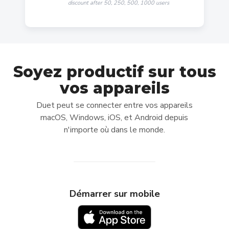
discount after 50, 250, 500, 1000 users
-30% OFF
Soyez productif sur tous
DUET STARTER
vos appareils
Use your iPad, iPhone or Android device as a
Duet peut se connecter entre vos appareils
Wired second display
macOS, Windows, iOS, et Android depuis
Mac or PC connecting to another Mac or PC not
n'importe où dans le monde.
included
Connect via USB cable
Gesture support
Démarrer sur mobile
Works with Windows and Mac
Buy Now