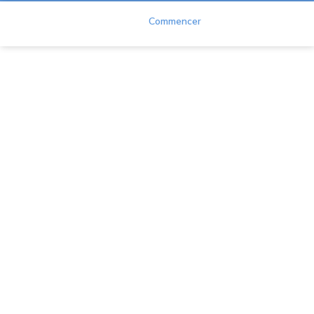
Duet
Commencer
FAQ
Accueil
Centre d'aide
FAQ