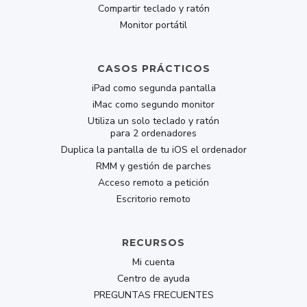
lifetime
Compartir teclado y ratón
Monitor portátil
CASOS PRÁCTICOS
Popular
-30% OFF
iPad como segunda pantalla
DUET PRO
iMac como segundo monitor
Utiliza un solo teclado y ratón
All second-display & graphics-tablet features,
para 2 ordenadores
plus:
Duplica la pantalla de tu iOS el ordenador
RMM y gestión de parches
Ultimate Remote Desktop app
Acceso remoto a petición
Designed for professionals
Escritorio remoto
Share Keyboard And Mouse Between Devices
RECURSOS
Mirror iOS To Mac or PC
Mi cuenta
Privacy Mode
Centro de ayuda
PREGUNTAS FRECUENTES
Connect at Login Screen