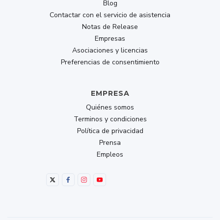
Blog
Contactar con el servicio de asistencia
Buy Now
Notas de Release
Empresas
209.30
Asociaciones y licencias
$
$299
Preferencias de consentimiento
lifetime
EMPRESA
Quiénes somos
Terminos y condiciones
Política de privacidad
DUET BUSINESS
Prensa
Empleos
Everything in Pro
Multi-user licensing and management
Single Sign-on w/ OIDC/SAML
Deploy to your team and organization