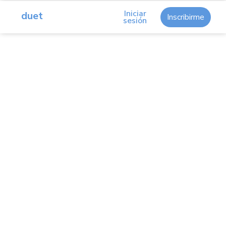
Iniciar
duet
Inscribirme
sesión
El iPad como segundo monitor
Conexión remota a Mac o PC
Transfiere iOS a tu Mac o PC