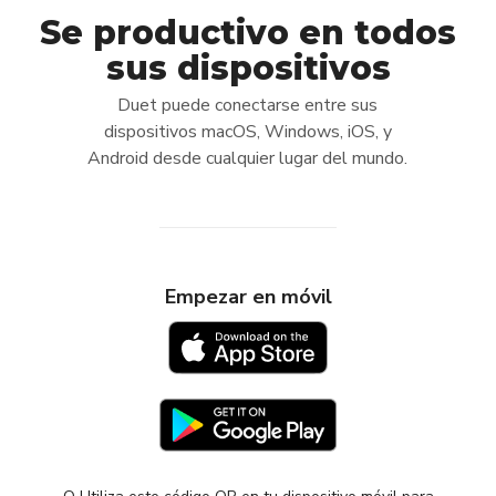
Se productivo en todos
DUET STARTER
sus dispositivos
Use your iPad, iPhone or Android device as a
Duet puede conectarse entre sus
Wired second display
dispositivos macOS, Windows, iOS, y
Mac or PC connecting to another Mac or PC not
Android desde cualquier lugar del mundo.
included
Connect via USB cable
Gesture support
Empezar en móvil
Works with Windows and Mac
Buy Now
104.30
$
$149
lifetime