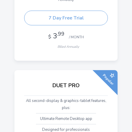
7 Day Free Trial
.99
3
$
/ MONTH
Billed Annually
Popular
DUET PRO
All second-display & graphics-tablet features,
plus:
Ultimate Remote Desktop app
Designed for professionals