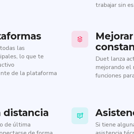
trabajar sin e
taformas
Mejorar
consta
todas las
ipales, lo que te
Duet lanza ac
uctivo
mejorando el 
te de la plataforma
funciones para
a distancia
Asistenc
do de última
Si tiene algun
conectarse de forma
asistencia téc