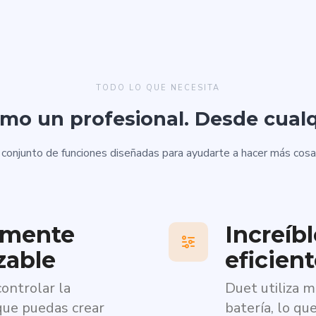
TODO LO QUE NECESITA
mo un profesional. Desde cualq
 conjunto de funciones diseñadas para ayudarte a hacer más cos
amente
Increíb
zable
eficien
ontrolar la
Duet utiliza
que puedas crear
batería, lo qu