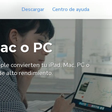
Descargar
Centro de ayuda
ac o PC
le convierten tu iPad, Mac, PC o
e alto rendimiento.