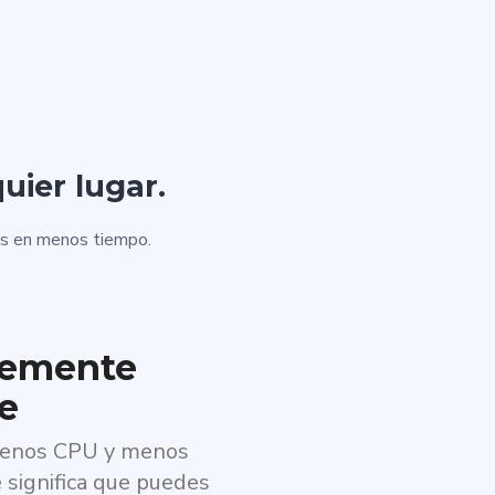
uier lugar.
as en menos tiempo.
lemente
te
 menos CPU y menos
e significa que puedes