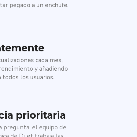
star pegado a un enchufe.
ntemente
tualizaciones cada mes,
rendimiento y añadiendo
 todos los usuarios.
ia prioritaria
a pregunta, el equipo de
nica de Duet trabaja las