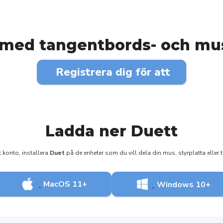
med tangentbords- och mu
Registrera dig för att
komma igång
Ladda ner Duett
 konto, installera
Duet
på de enheter som du vill dela din mus, styrplatta eller
MacOS 11+
Windows 10+