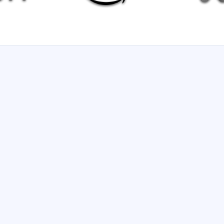
puters.
omputers.