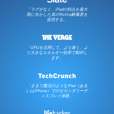
「ラグがなく、iPadの利点を最大
限に生かした真のRetina解像度を
提供する。
「GPUを活用して、より速く、よ
り大きなエネルギー効率で動作し
ます」
「まるで魔法のようなiPad（ある
いはiPhone）でのセカンダリーデ
ィスプレイ体験。