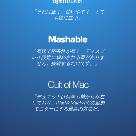
「それは速く、使いやすく、とて
も役に立つ」
「高速で応答性が高く、ディスプ
レイ設定に煩わされる事がありま
せん。接続するだけです。」
「デュエットは何年も前から存在
しており、iPadをMacやPCの追加
モニターにする最高の方法だ。