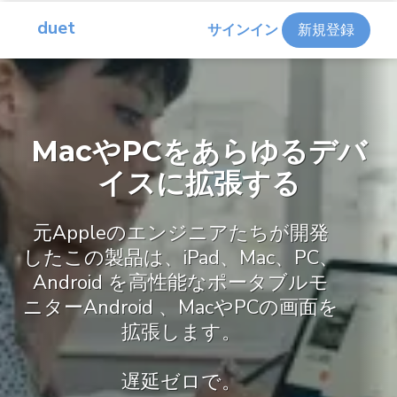
duet
サインイン
新規登録
MacやPCをあらゆるデバ
イスに拡張する
元Appleのエンジニアたちが開発
したこの製品は、iPad、Mac、PC、
Android を高性能なポータブルモ
ニターAndroid 、MacやPCの画面を
拡張します。
遅延ゼロで。