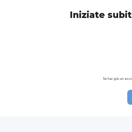
Iniziate subi
Se hai già un acco