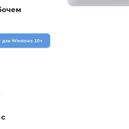
бочем
 для Windows 10+
 с