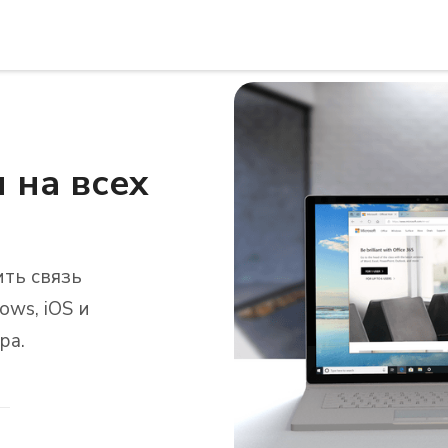
 на всех
ть связь
ws, iOS и
ра.