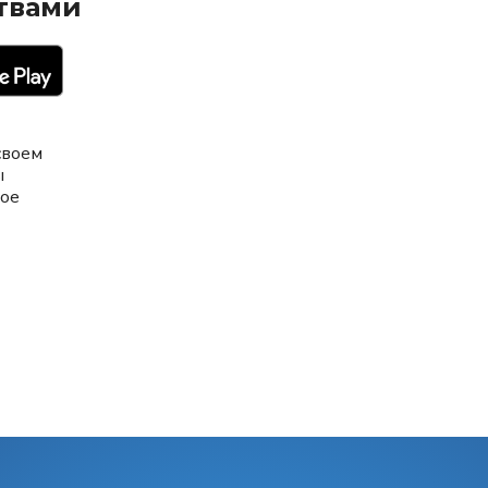
твами
своем
ы
ное